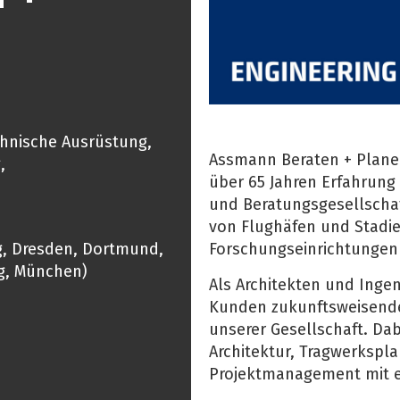
chnische Ausrüstung,
Assmann Beraten + Plane
,
über 65 Jahren Erfahrung
und Beratungsgesellschaft
von Flughäfen und Stadie
g, Dresden, Dortmund,
Forschungseinrichtungen 
rg, München)
Als Architekten und Inge
Kunden zukunftsweisende
unserer Gesellschaft. Dab
Architektur, Tragwerkspl
Projektmanagement mit ei