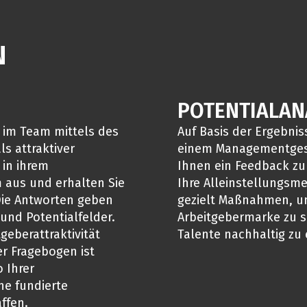
N
POTENTIALAN
 im Team mittels des
Auf Basis der Ergebni
s attraktiver
einem Managementges
 in ihrem
Ihnen ein Feedback zu I
m aus und erhalten Sie
Ihre Alleinstellungsme
 Die Antworten geben
gezielt Maßnahmen, um
und Potentialfelder.
Arbeitgebermarke zu s
geberattraktivität
Talente nachhaltig zu
r Fragebogen ist
 Ihrer
ne fundierte
ffen.