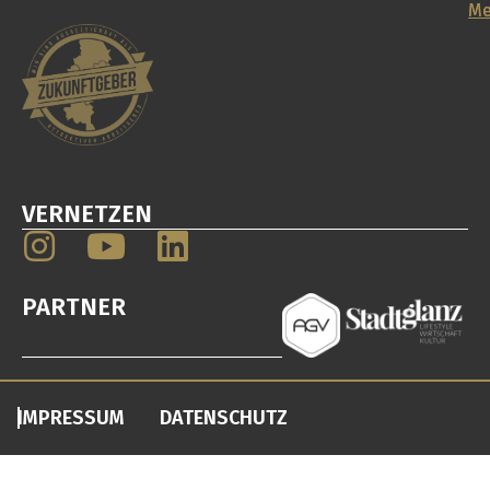
e.
32
Me
Me
V.
38
Br
VERNETZEN
PARTNER
IMPRESSUM
DATENSCHUTZ