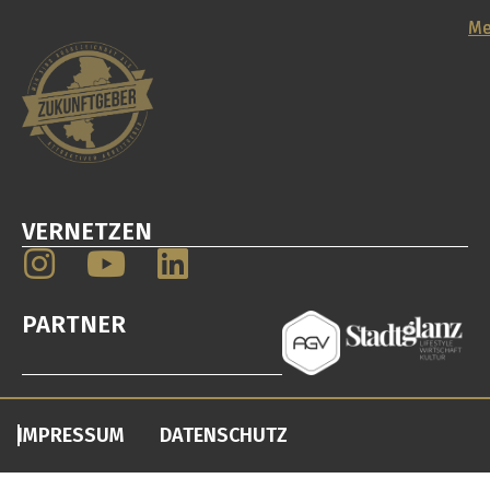
e.
32
Me
Me
V.
38
Br
VERNETZEN
PARTNER
IMPRESSUM
DATENSCHUTZ